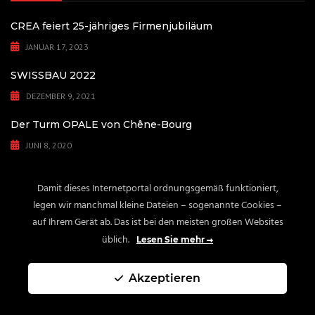
CREA feiert 25-jähriges Firmenjubiläum
JANUAR 17, 2023
SWISSBAU 2022
DEZEMBER 9, 2021
Der Turm OPALE von Chêne-Bourg
JUNI 8, 2020
Flughafen Genf – Ostflügel
Damit dieses Internetportal ordnungsgemäß funktioniert,
MAI 4, 2020
legen wir manchmal kleine Dateien – sogenannte Cookies –
auf Ihrem Gerät ab. Das ist bei den meisten großen Websites
üblich.
Lesen Sie mehr
Copyright © 1998-2025 - CREA Fassaden- und Glasbausysteme AG.
Akzeptieren
SWISS
MADE