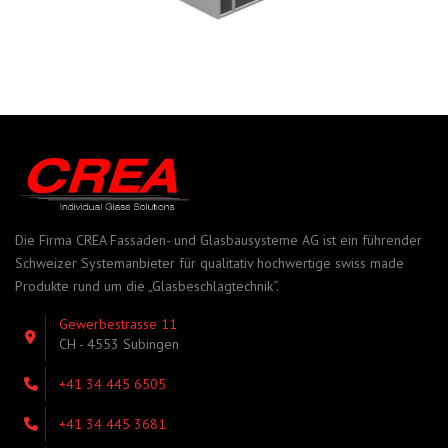
Die Firma CREA Fassaden- und Glasbausysteme AG ist ein führender
Schweizer Systemanbieter für qualitativ hochwertige swiss made
Produkte rund um die „Glasbeschlagtechnik“.
Gewerbestrasse 11
CH - 4553 Subingen
+41 34 445 6505
+41 34 445 3681