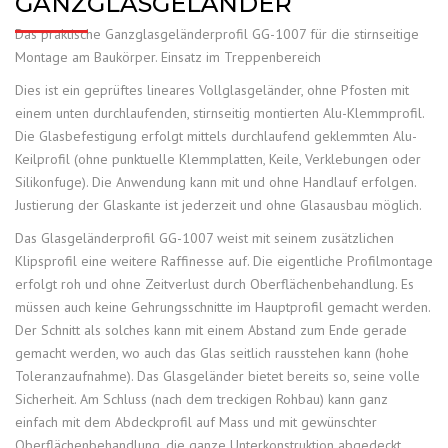
GANZGLASGELÄNDER
Das praktische Ganzglasgeländerprofil GG-1007 für die stirnseitige
Montage am Baukörper. Einsatz im Treppenbereich
Dies ist ein geprüftes lineares Vollglasgeländer, ohne Pfosten mit
einem unten durchlaufenden, stirnseitig montierten Alu-Klemmprofil.
Die Glasbefestigung erfolgt mittels durchlaufend geklemmten Alu-
Keilprofil (ohne punktuelle Klemmplatten, Keile, Verklebungen oder
Silikonfuge). Die Anwendung kann mit und ohne Handlauf erfolgen.
Justierung der Glaskante ist jederzeit und ohne Glasausbau möglich.
Das Glasgeländerprofil GG-1007 weist mit seinem zusätzlichen
Klipsprofil eine weitere Raffinesse auf. Die eigentliche Profilmontage
erfolgt roh und ohne Zeitverlust durch Oberflächenbehandlung. Es
müssen auch keine Gehrungsschnitte im Hauptprofil gemacht werden.
Der Schnitt als solches kann mit einem Abstand zum Ende gerade
gemacht werden, wo auch das Glas seitlich rausstehen kann (hohe
Toleranzaufnahme). Das Glasgeländer bietet bereits so, seine volle
Sicherheit. Am Schluss (nach dem treckigen Rohbau) kann ganz
einfach mit dem Abdeckprofil auf Mass und mit gewünschter
Oberflächenbehandlung, die ganze Unterkonstruktion abgedeckt