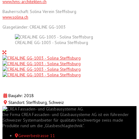
www.hms-architekten.ch
Bauherrschaft: Solina Verein Steffisburg
www.solina.ch
Glasgeländer: CREALINE GG-1003
CREALINE GG-1003 - Solina Steffisburg
Baujahr: 2018
Standort: Steffisburg, Schweiz
Die Firma CREA Fassaden- und Glasbausysteme AG ist ein führender
Schweizer Systemanbieter für qualitativ hochwertige swiss made
Produkte rund um die „Glasbeschlagtechnik“.
Gewerbestrasse 11