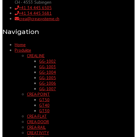
CH - 4553 Subingen
+41 34 445 6505
+41 34 445 3681
crea@creasysteme.ch
Navigation
Home
Produkte
CREALINE
GG-1002
GG-1003
GG-1004
GG-1005
GG-1006
GG-1007
CREA-POINT
GT50
GT40
GT30
CREA-FLAT
CREA-DOOR
CREA-RAIL
CREATIVITY