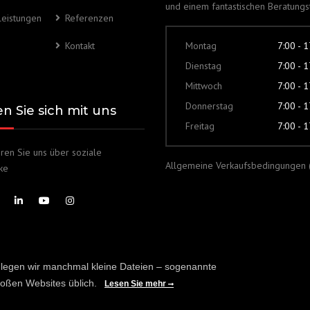
und einem fantastischen Beratung
leistungen
Referenzen
Kontakt
Montag
7:00 - 
Dienstag
7:00 - 
Mittwoch
7:00 - 
Donnerstag
7:00 - 
en Sie sich mit uns
Freitag
7:00 - 
eren Sie uns über soziale
Allgemeine Verkaufsbedingungen 
ke
, legen wir manchmal kleine Dateien – sogenannte
roßen Websites üblich.
Lesen Sie mehr
steme AG.