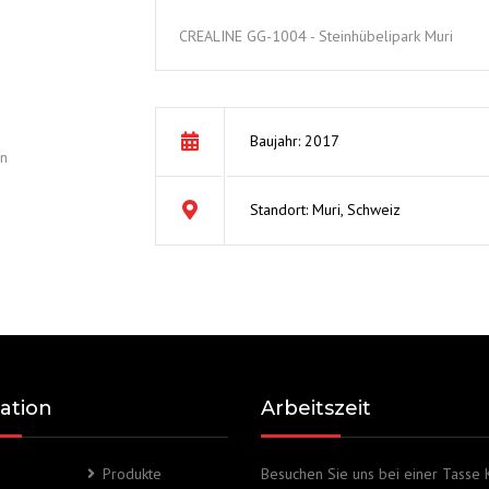
CREA-GLASS
GG-
CREALINE GG-1004 - Steinhübelipark Muri
1007
Baujahr: 2017
rn
Standort: Muri, Schweiz
ation
Arbeitszeit
Produkte
Besuchen Sie uns bei einer Tasse 