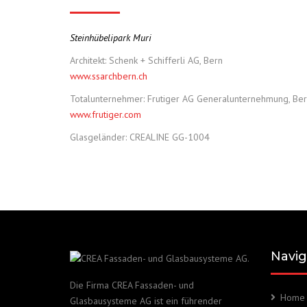
Steinhübelipark Muri
Architekt: Schenk + Schifferli AG, Bern
www.ssarchbern.ch
Totalunternehmer: Frutiger AG Generalunternehmung, Be
www.frutiger.com
Glasgeländer: CREALINE GG-1004
Navig
Die Firma CREA Fassaden- und
Home
Glasbausysteme AG ist ein führender