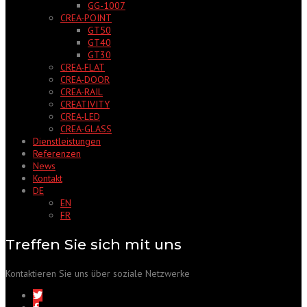
GG-1007
CREA-POINT
GT50
GT40
GT30
CREA-FLAT
CREA-DOOR
CREA-RAIL
CREATIVITY
CREA-LED
CREA-GLASS
Dienstleistungen
Referenzen
News
Kontakt
DE
EN
FR
Treffen Sie sich mit uns
Kontaktieren Sie uns über soziale Netzwerke