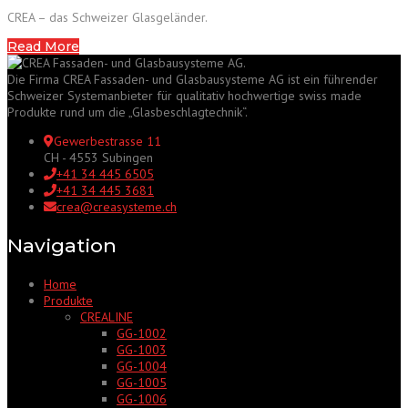
CREA – das Schweizer Glasgeländer.
Read More
Die Firma CREA Fassaden- und Glasbausysteme AG ist ein führender
Schweizer Systemanbieter für qualitativ hochwertige swiss made
Produkte rund um die „Glasbeschlagtechnik“.
Gewerbestrasse 11
CH - 4553 Subingen
+41 34 445 6505
+41 34 445 3681
crea@creasysteme.ch
Navigation
Home
Produkte
CREALINE
GG-1002
GG-1003
GG-1004
GG-1005
GG-1006