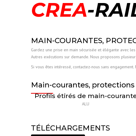
CREA
-RAI
MAIN-COURANTES, PROTEC
Gardez une prise en main sécurisée et élégante avec les 
Autres exécutions sur demande. Nous proposons plusieur
Si vous êtes intéressé, contactez-nous sans engagement. 
Main-courantes, protections 
Profils étirés de main-courant
ALU
TÉLÉCHARGEMENTS