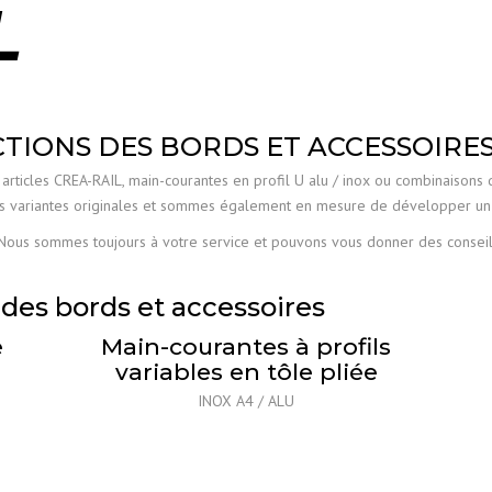
L
CREA-GLASS
G
10
TIONS DES BORDS ET ACCESSOIRE
articles CREA-RAIL, main-courantes en profil U alu / inox ou combinaisons
s variantes originales et sommes également en mesure de développer un 
Nous sommes toujours à votre service et pouvons vous donner des conseils
des bords et accessoires
e
Main-courantes à profils
variables en tôle pliée
INOX A4 / ALU