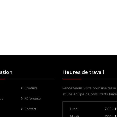
ation
Heures de travail
Produits
Rendez-nous visite pour une tasse
et une équipe de consultants fanta
es
Référence
Contact
Lundi
7:00 - 
Mardi
7:00 - 