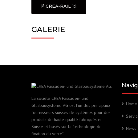
CREA-RAIL 1:1
GALERIE
Navig
La société CREA Fassaden- und
Home
Glasbausysteme AG est l'un des principaux
fournisseurs suisses de systèmes pour des
Servic
produits de haute qualité fabriqués en
Suisse et basés sur la "technologie de
News
fixation du verre".