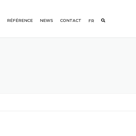
RÉFÉRENCE
NEWS
CONTACT
FR
EN
G-
02
DE
T50
G-
03
T40
G-
T30
04
G-
05
G-
06