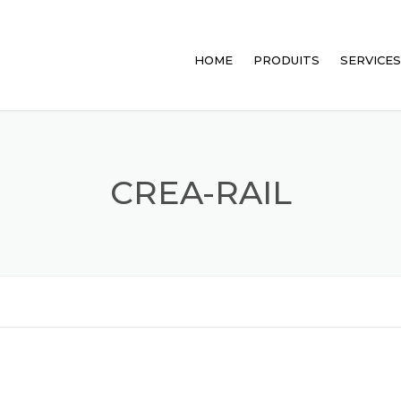
HOME
PRODUITS
SERVICES
CREALINE
G
10
CREA-POINT
G
G
CREA-RAIL
10
CREA-FLAT
G
G
CREA-DOOR
G
10
CREA-RAIL
G
10
CREATIVITY
G
CREA-LED
10