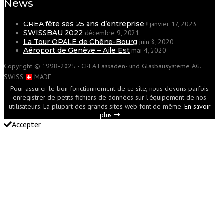
News
CREA fête ses 25 ans d’entreprise !
janvier 17, 2023
SWISSBAU 2022
décembre 9, 2021
La Tour OPALE de Chêne-Bourg
juin 8, 2020
Aéroport de Genève – Aile Est
mai 4, 2020
Copyright © 1998-2025 - CREA Fassaden- und Glasbausysteme AG.
SWISS
MADE
Pour assurer le bon fonctionnement de ce site, nous devons parfois
enregistrer de petits fichiers de données sur l'équipement de nos
utilisateurs. La plupart des grands sites web font de même.
En savoir
plus
Accepter