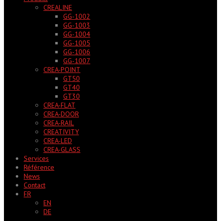
CREALINE
GG-1002
GG-1003
GG-1004
GG-1005
GG-1006
GG-1007
CREA-POINT
GT50
GT40
GT30
CREA-FLAT
CREA-DOOR
CREA-RAIL
CREATIVITY
CREA-LED
CREA-GLASS
Services
Référence
News
Contact
FR
EN
DE