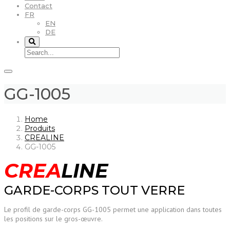
Contact
FR
EN
DE
GG-1005
Home
Produits
CREALINE
GG-1005
CREA
LINE
GARDE-CORPS TOUT VERRE
Le profil de garde-corps GG-1005 permet une application dans toutes
les positions sur le gros-œuvre.