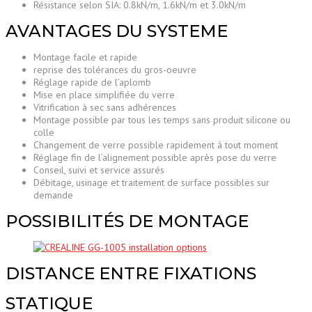
Résistance selon SIA: 0.8kN/m, 1.6kN/m et 3.0kN/m
AVANTAGES DU SYSTEME
Montage facile et rapide
reprise des tolérances du gros-oeuvre
Réglage rapide de l’aplomb
Mise en place simplifiée du verre
Vitrification à sec sans adhérences
Montage possible par tous les temps sans produit silicone ou
colle
Changement de verre possible rapidement à tout moment
Réglage fin de l’alignement possible après pose du verre
Conseil, suivi et service assurés
Débitage, usinage et traitement de surface possibles sur
demande
POSSIBILITÉS DE MONTAGE
DISTANCE ENTRE FIXATIONS
STATIQUE