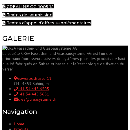
CREALINE GG-1005 1:1
Textes de soumission
Textes d’appel d’offres supplémentaires
GALERIE
La société CREA Fassaden- und Glasbausysteme AG est l'un des
principaux fournisseurs suisses de systèmes pour des produits de haute
qualité fabriqués en Suisse et basés sur la "technologie de fixation du
verre".
Gewerbestrasse 11
CH - 4553 Subingen
+41 34 445 6505
+41 34 445 3681
crea@creasysteme.ch
Navigation
Home
Produits