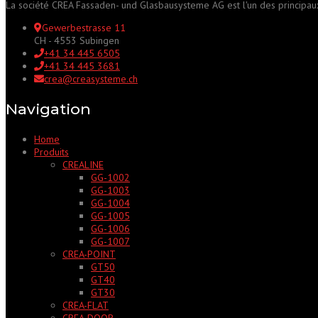
La société CREA Fassaden- und Glasbausysteme AG est l'un des principaux 
Gewerbestrasse 11
CH - 4553 Subingen
+41 34 445 6505
+41 34 445 3681
crea@creasysteme.ch
Navigation
Home
Produits
CREALINE
GG-1002
GG-1003
GG-1004
GG-1005
GG-1006
GG-1007
CREA-POINT
GT50
GT40
GT30
CREA-FLAT
CREA-DOOR