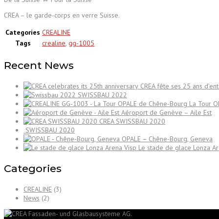
CREA – le garde-corps en verre Suisse.
Categories
CREALINE
Tags
crealine
,
gg-1005
Recent News
CREA fête ses 25 ans d’ent
SWISSBAU 2022
La Tour 
Aéroport de Genève – Aile Est
CREA SWISSBAU 2020
SWISSBAU 2020
OPALE – Chêne-Bourg, Geneva
Le stade de glace Lonza Ar
Categories
CREALINE
(3)
News
(2)