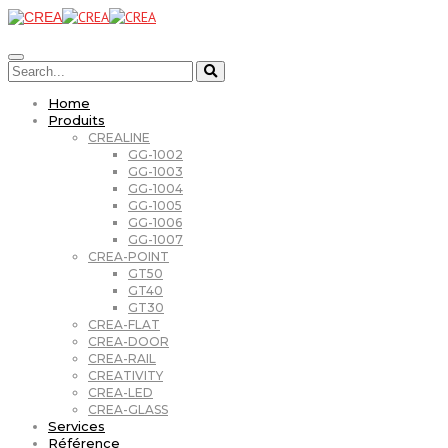
Home
Produits
CREALINE
GG-1002
GG-1003
GG-1004
GG-1005
GG-1006
GG-1007
CREA-POINT
GT50
GT40
GT30
CREA-FLAT
CREA-DOOR
CREA-RAIL
CREATIVITY
CREA-LED
CREA-GLASS
Services
Référence