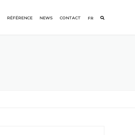
RÉFÉRENCE
NEWS
CONTACT
FR
EN
G-
02
DE
T50
G-
03
T40
G-
T30
04
G-
05
G-
06