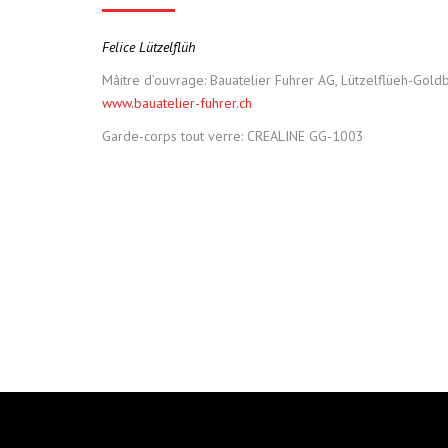
Felice Lützelflüh
Mâitre d’ouvrage: Bauatelier Fuhrer AG, Lützelflüeh-Gold
www.bauatelier-fuhrer.ch
Garde-corps tout verre: CREALINE GG-1003