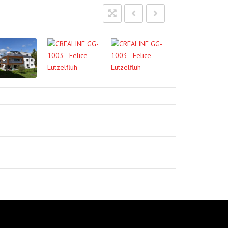
G-
07