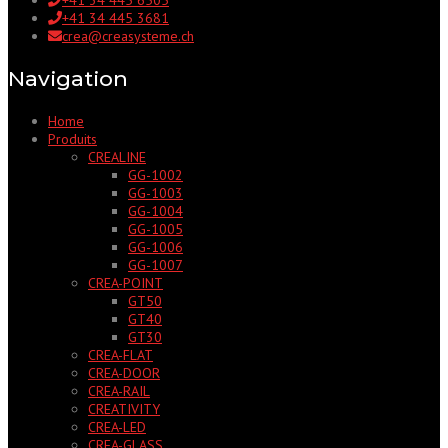
+41 34 445 3681
crea@creasysteme.ch
Navigation
Home
Produits
CREALINE
GG-1002
GG-1003
GG-1004
GG-1005
GG-1006
GG-1007
CREA-POINT
GT50
GT40
GT30
CREA-FLAT
CREA-DOOR
CREA-RAIL
CREATIVITY
CREA-LED
CREA-GLASS