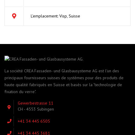
L'emplacement: Visp, Suisse
La société CREA Fassaden- und Glasbausysteme AG est l'un des
principaux fournisseurs suisses de systèmes pour des produits de
haute qualité fabriqués en Suisse et basés sur la "technologie de
fixation du verre".
Gewerbestrasse 11
CH - 4553 Subingen
+41 34 445 6505
+41 34 445 3681