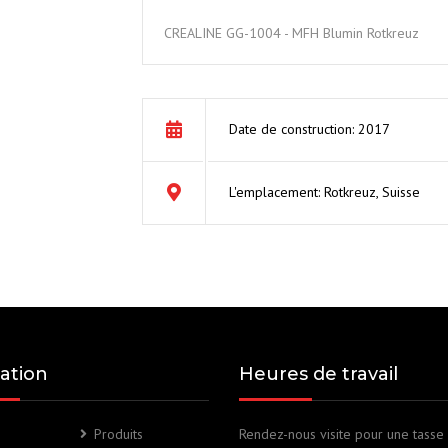
CREA-GLASS
G
CREALINE GG-1004 - MFH Blumin Rotkreuz
10
Date de construction: 2017
L'emplacement: Rotkreuz, Suisse
ation
Heures de travail
Produits
Rendez-nous visite pour une tasse