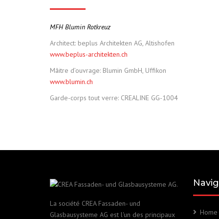
MFH Blumin Rotkreuz
Architect: beplus Architekten AG, Altishofen
www.beplus-architekten.ch
Mâitre d’ouvrage: Blumin GmbH, Uffikon
www.blumin.ch
Garde-corps tout verre: CREALINE GG-1004
Navig
La société CREA Fassaden- und
Home
Glasbausysteme AG est l'un des principaux