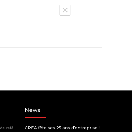
G-
07
News
 de café
CREA fête ses 25 ans d’entreprise !